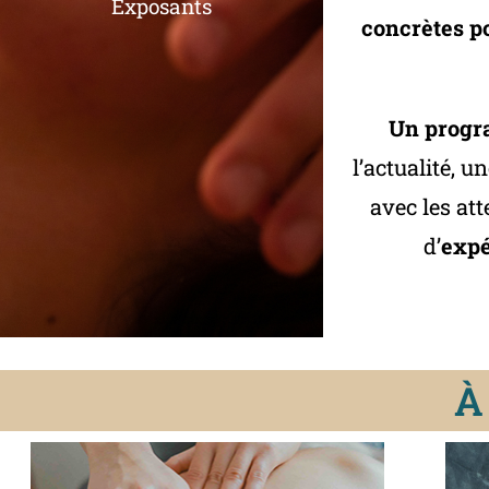
Exposants
concrètes p
Un progr
l’actualité, u
avec les att
d’
expé
À