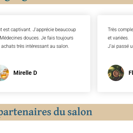
t est captivant. J'apprécie beaucoup
Très comple
 Médecines douces. Je fais toujours
et variées.
 achats très intéressant au salon.
J'ai passé u
Mirelle D
F
partenaires du salon