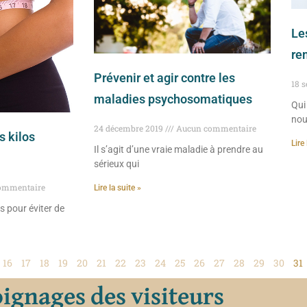
Le
re
Prévenir et agir contre les
18 
maladies psychosomatiques
Qui
nou
24 décembre 2019
Aucun commentaire
s kilos
Lire 
Il s’agit d’une vraie maladie à prendre au
sérieux qui
ommentaire
Lire la suite »
es pour éviter de
16
17
18
19
20
21
22
23
24
25
26
27
28
29
30
31
gnages des visiteurs