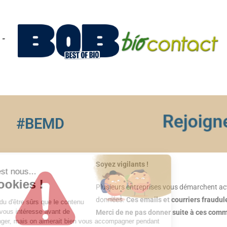
Rejoign
#BEMD
Soyez vigilants !
Plusieurs entreprises vous démarchent ac
données.
Ces emails et courriers fraudu
Merci de ne pas donner suite à ces commu