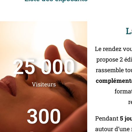
L
Le rendez vou
25 000
propose 2 éd
rassemble tou
complémenta
Visiteurs
forma
r
300
Pendant
5 jo
autour d’une