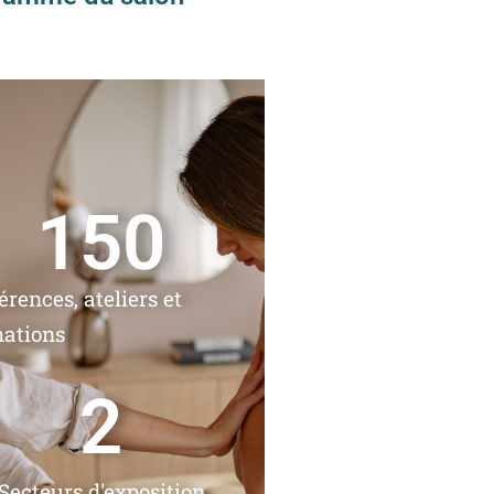
150
érences, ateliers et
ations
2
Secteurs d'exposition