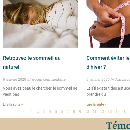
Retrouvez le sommeil au
Comment éviter le
naturel
d’hiver ?
6 janvier 2020
Aucun commentaire
6 janvier 2020
Aucun c
Vous avez beau le chercher, le sommeil ne
Et s’il existait des astuc
vient pas
prendre du
Lire la suite »
Lire la suite »
1
2
3
4
5
6
7
8
9
10
11
12
13
14
15
Témoi