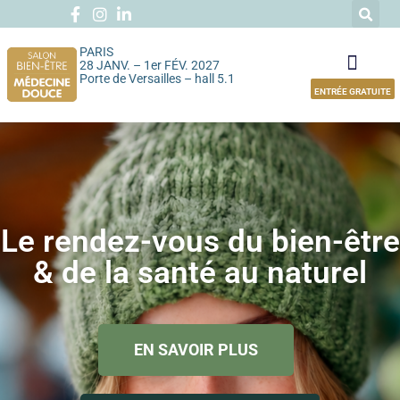
PARIS
28 JANV. – 1er FÉV. 2027
Porte de Versailles – hall 5.1
ENTRÉE GRATUITE
Le rendez-vous du bien-être
& de la santé au naturel
EN SAVOIR PLUS