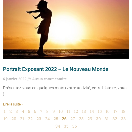
Portrait Exposant 2022 – Le Nouveau Monde
6 janvier 2022
Aucun commentaire
Présentez-vous en quelques mots (votre activité, votre histoire, vous
).
Lire la suite »
1
2
3
4
5
6
7
8
9
10
11
12
13
14
15
16
17
18
19
20
21
22
23
24
25
26
27
28
29
30
31
32
33
34
35
36