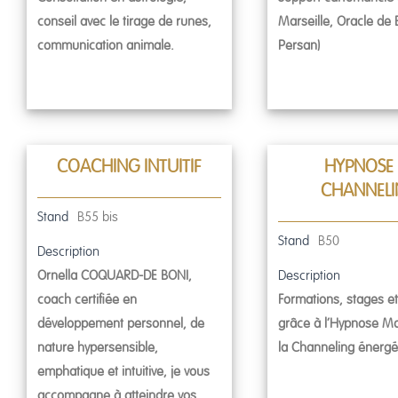
conseil avec le tirage de runes,
Marseille, Oracle de B
communication animale.
Persan)
COACHING INTUITIF
HYPNOSE 
CHANNEL
Stand
B55 bis
Stand
B50
Description
Ornella COQUARD-DE BONI,
Description
coach certifiée en
Formations, stages et
développement personnel, de
grâce à l’Hypnose Ma
nature hypersensible,
la Channeling énergé
emphatique et intuitive, je vous
accompagne à atteindre vos