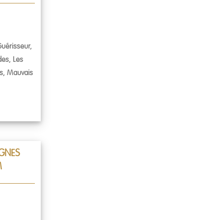
uérisseur,
es, Les
s, Mauvais
GNES
M