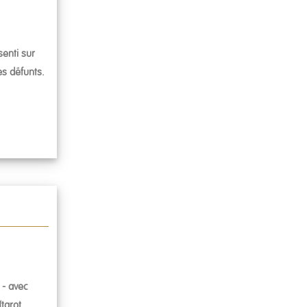
enti sur
es défunts.
 - avec
tarot