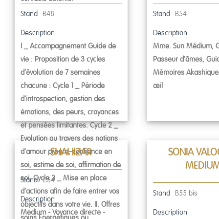
Stand
B48
Stand
B54
Description
Description
I _ Accompagnement Guide de
Mme. Sun Médium, G
vie : Proposition de 3 cycles
Passeur d'âmes, Guid
d’évolution de 7 semaines
Mémoires Akashique
chacune : Cycle 1 _ Période
œil
d’introspection, gestion des
émotions, des peurs, croyances
et pensées limitantes. Cycle 2 _
Evolution au travers des notions
d’amour propre, confiance en
SHAHIZAR
SONIA VALO
soi, estime de soi, affirmation de
MEDIU
soi. Cycle 3 _ Mise en place
Stand
C54
d’actions afin de faire entrer vos
Stand
B55 bis
Description
objectifs dans votre vie. II. Offres
Medium - Voyance directe -
Description
soins Energétiques ou