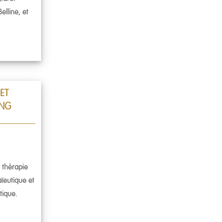
elline, et
ET
ING
 thérapie
ïeutique et
tique.