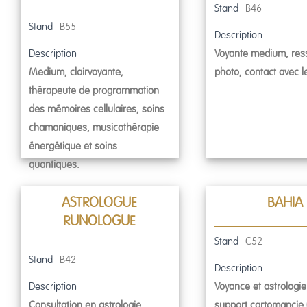
Stand
B46
Stand
B55
Description
Description
Voyante medium, ress
Medium, clairvoyante,
photo, contact avec l
thérapeute de programmation
des mémoires cellulaires, soins
chamaniques, musicothérapie
énergétique et soins
quantiques.
ASTROLOGUE
BAHIA
RUNOLOGUE
Stand
C52
Stand
B42
Description
Description
Voyance et astrologie
Consultation en astrologie,
support cartomancie (