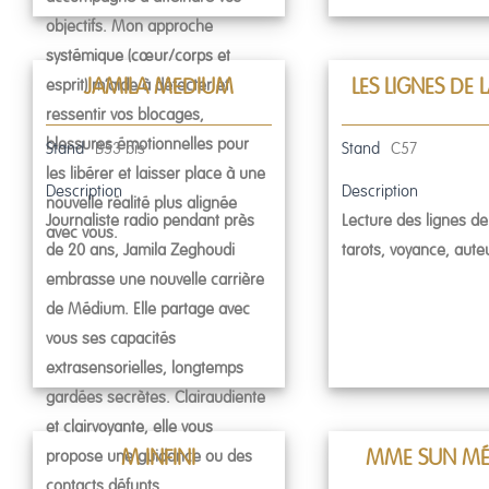
objectifs. Mon approche
systémique (cœur/corps et
esprit) m’aide à détecter et
JAMILA MEDIUM
LES LIGNES DE 
ressentir vos blocages,
blessures émotionnelles pour
Stand
B53 bis
Stand
C57
les libérer et laisser place à une
Description
Description
nouvelle réalité plus alignée
Journaliste radio pendant près
Lecture des lignes de
avec vous.
de 20 ans, Jamila Zeghoudi
tarots, voyance, auteu
embrasse une nouvelle carrière
de Médium. Elle partage avec
vous ses capacités
extrasensorielles, longtemps
gardées secrètes. Clairaudiente
et clairvoyante, elle vous
propose une guidance ou des
M INFINI
MME SUN M
contacts défunts.