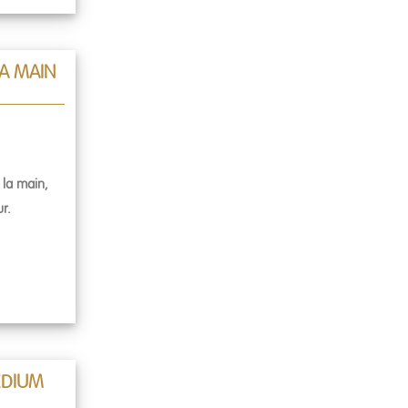
LA MAIN
 la main,
r.
ÉDIUM