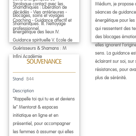
Tarologue contact avec les
Médium, je propose 
Shamaniques : Libération de
décédés - Vies antérieures -
séances de guidance
blocages, soins et voyages
Coaching - Guidance affectif et
énergétique pour les
Shamaniques. III. Nettoyage
professionnel
qui ressentent des te
énergétique des lieux IV.
des blocages émotio
Guidance spirituelle V. Ecole de
elles ignorent l’origine
Guérisseurs & Shamans : M
sens. La guidance es
Infini Académie
SOUVENANCE
éclairant sur soi, sur
résistances, pour av
plus de sérénité.
Stand
B44
Description
“Rappelle toi qui tu es et deviens
le” Mentorat & espaces
initiatique en ligne et en
présentiel, pour accompagner
les femmes à assumer qui elles