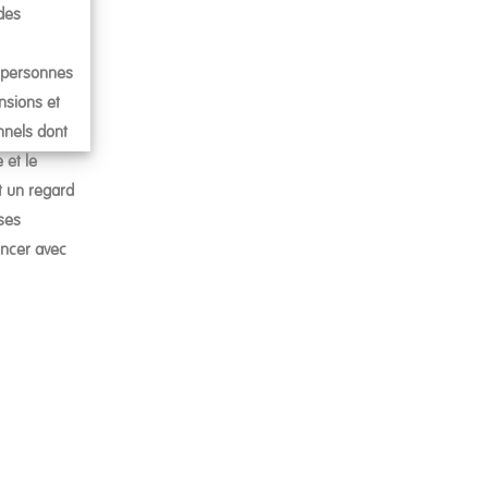
des
 personnes
nsions et
nnels dont
 et le
t un regard
 ses
ancer avec