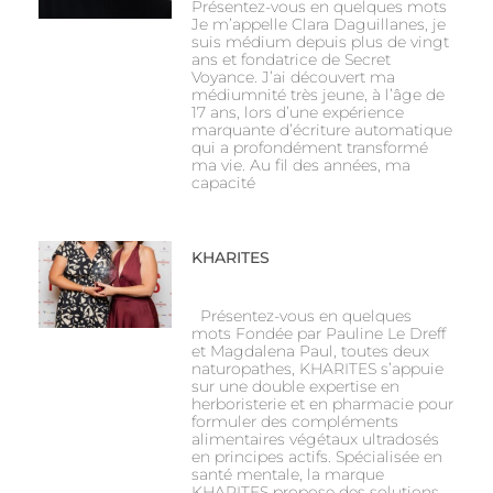
Présentez-vous en quelques mots
Je m’appelle Clara Daguillanes, je
suis médium depuis plus de vingt
ans et fondatrice de Secret
Voyance. J’ai découvert ma
médiumnité très jeune, à l’âge de
17 ans, lors d’une expérience
marquante d’écriture automatique
qui a profondément transformé
ma vie. Au fil des années, ma
capacité
KHARITES
Présentez-vous en quelques
mots Fondée par Pauline Le Dreff
et Magdalena Paul, toutes deux
naturopathes, KHARITES s’appuie
sur une double expertise en
herboristerie et en pharmacie pour
formuler des compléments
alimentaires végétaux ultradosés
en principes actifs. Spécialisée en
santé mentale, la marque
KHARITES propose des solutions